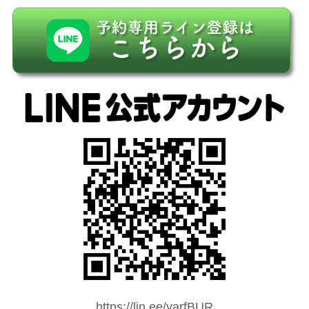
https://lin.ee/yarfBUR