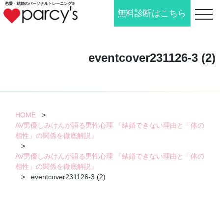
恋愛・結婚の
パーソナルトレーニング®
無料診断はこちら
toggle n
eventcover231126-3 (2)
HOME
>
AV男優しみけんが語る男性心理 『結婚できない理由と「体の
相性」の関係を徹底解説』
>
AV男優しみけんが語る男性心理 『結婚できない理由と「体の
相性」の関係を徹底解説』
>
eventcover231126-3 (2)