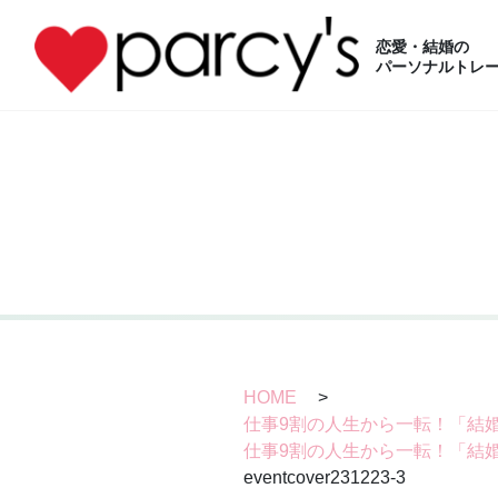
恋愛・結婚の
パーソナルトレー
HOME
>
仕事9割の人生から一転！「結
仕事9割の人生から一転！「結
eventcover231223-3