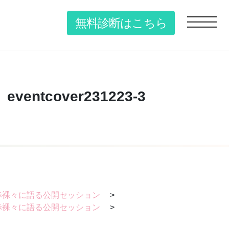
無料診断はこちら
toggle n
eventcover231223-3
赤裸々に語る公開セッション
>
赤裸々に語る公開セッション
>