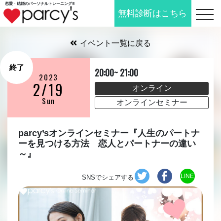
恋愛・結婚の
パーソナルトレーニング®
無料診断はこちら
togg
イベント一覧に戻る
終了
20:00~ 21:00
2023
2/19
オンライン
Sun
オンラインセミナー
parcy’sオンラインセミナー『人生のパートナ
ーを見つける方法 恋人とパートナーの違い
～』
LINE
SNSでシェアする