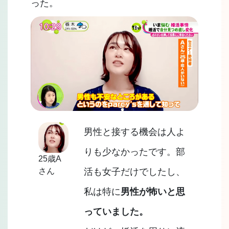
った。
男性と接する機会は人よ
りも少なかったです。部
25歳A
さん
活も女子だけでしたし、
私は特に
男性が怖いと思
っていました。