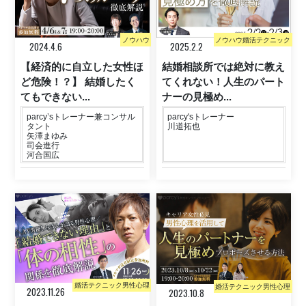
ノウハウ
ノウハウ婚活テクニック
2024.4.6
2025.2.2
【経済的に自立した女性ほ
結婚相談所では絶対に教え
ど危険！？】 結婚したく
てくれない！人生のパート
てもできない...
ナーの見極め...
parcy’sトレーナー兼コンサル
parcy'sトレーナー
タント
川道拓也
矢澤まゆみ
司会進行
河合国広
婚活テクニック男性心理
婚活テクニック男性心理
2023.11.26
2023.10.8