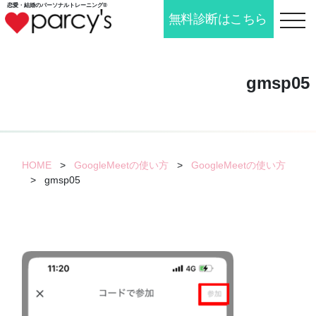
恋愛・結婚の
パーソナルトレーニング®
無料診断はこちら
toggle n
gmsp05
HOME
>
GoogleMeetの使い方
>
GoogleMeetの使い方
>
gmsp05