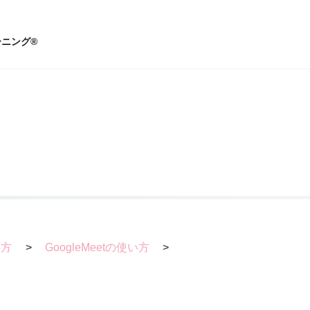
ニング®
い方
>
GoogleMeetの使い方
>