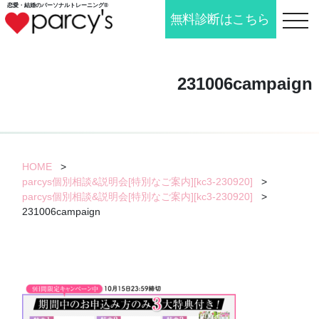
恋愛・結婚の
パーソナルトレーニング®
無料診断はこちら
toggle n
231006campaign
HOME
>
parcys個別相談&説明会[特別なご案内][kc3-230920]
>
parcys個別相談&説明会[特別なご案内][kc3-230920]
>
231006campaign