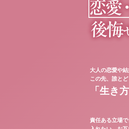
大人の恋愛や結
この先、誰とど
「生き
責任ある立場で
入れたい。お互