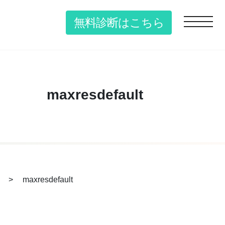
無料診断はこちら
toggle n
maxresdefault
>
maxresdefault