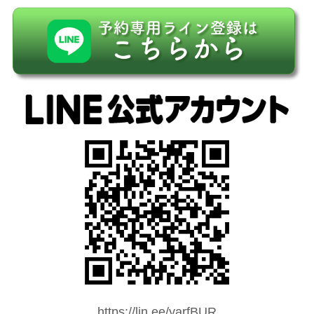
https://lin.ee/yarfBUR